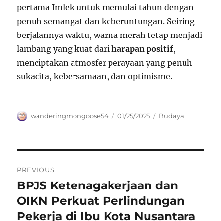
pertama Imlek untuk memulai tahun dengan
penuh semangat dan keberuntungan. Seiring
berjalannya waktu, warna merah tetap menjadi
lambang yang kuat dari
harapan positif
,
menciptakan atmosfer perayaan yang penuh
sukacita, kebersamaan, dan optimisme.
Author
Posted
Categories
wanderingmongoose54
01/25/2025
Budaya
on
Navigasi
PREVIOUS
pos
BPJS Ketenagakerjaan dan
Previous
post:
OIKN Perkuat Perlindungan
Pekerja di Ibu Kota Nusantara