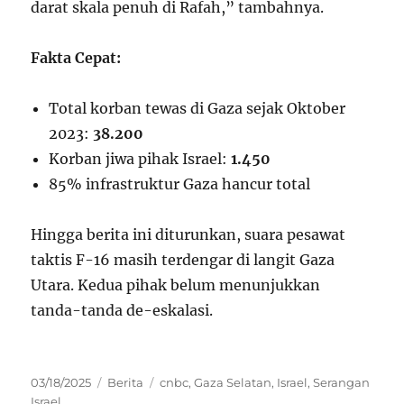
darat skala penuh di Rafah,” tambahnya.
Fakta Cepat:
Total korban tewas di Gaza sejak Oktober
2023:
38.200
Korban jiwa pihak Israel:
1.450
85% infrastruktur Gaza hancur total
Hingga berita ini diturunkan, suara pesawat
taktis F-16 masih terdengar di langit Gaza
Utara. Kedua pihak belum menunjukkan
tanda-tanda de-eskalasi.
Posted
Categories
Tags
03/18/2025
Berita
cnbc
,
Gaza Selatan
,
Israel
,
Serangan
on
Israel