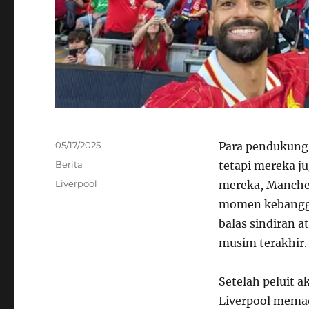
Posted
05/17/2025
Para pendukung 
on
Categories
Berita
tetapi mereka ju
Tags
Liverpool
mereka, Manche
momen kebanggaa
balas sindiran 
musim terakhir.
Setelah peluit a
Liverpool memad