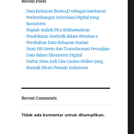
Recent Posts
Data Keluaran Broto4D sebagai Gambaran
Perkembangan Informasi Digital yang
Konsisten
Rupiah Anjlok Picu Kekhawatiran
Pendekatan Statistik dalam Membaca
Perubahan Data Keluaran Harian
Syair HK Oovin dan Transformasi Penyajian
Data dalam Ekosistem Digital
Daftar Situs Judi Live Casino Online yang
Banyak Dicari Pemain Indonesia
Recent Comments
Tidak ada komentar untuk ditampilkan.