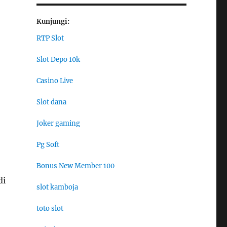
Kunjungi:
RTP Slot
Slot Depo 10k
Casino Live
Slot dana
Joker gaming
Pg Soft
Bonus New Member 100
di
slot kamboja
toto slot