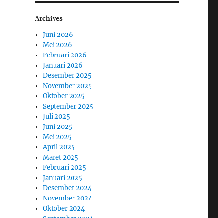
Archives
Juni 2026
Mei 2026
Februari 2026
Januari 2026
Desember 2025
November 2025
Oktober 2025
September 2025
Juli 2025
Juni 2025
Mei 2025
April 2025
Maret 2025
Februari 2025
Januari 2025
Desember 2024
November 2024
Oktober 2024