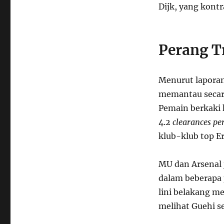
Dijk, yang kontr
Perang T
Menurut laporan
memantau secara
Pemain berkaki 
4.2
clearances pe
klub-klub top E
MU dan Arsenal 
dalam beberapa
lini belakang m
melihat Guehi s