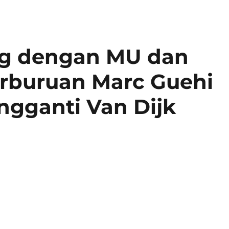
ing dengan MU dan
erburuan Marc Guehi
ngganti Van Dijk