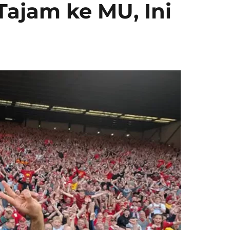
Tajam ke MU, Ini