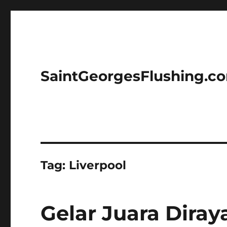
SaintGeorgesFlushing.c
Tag:
Liverpool
Gelar Juara Diray