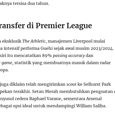
aknya tersisa dua tahun.
ransfer di Premier League
 eksklusik
The Athletic
, manajemen Liverpool mulai
 intensif performa Guehi sejak awal musim 2023/2024.
kiri itu mencatatkan 89%
passing accuracy
dan
r game
, statistik yang membuatnya masuk dalam radar
ropa.
juga diklaim telah mengirimkan
scout
ke Selhurst Park
 pekan terakhir. Setan Merah membutuhkan penguatan 
enyusul cedera Raphael Varane, sementara Arsenal
ebagai opsi ideal untuk mendampingi William Saliba.