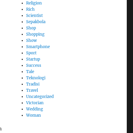
Religion
Rich
Scientist
Sepakbola
Shop
Shopping
Show
Smartphone
Sport
Startup
Success
Tale
Teknologi
Tradisi
Travel
Uncategorized
Victorian
Wedding
Woman
n