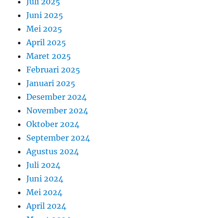
Juli 2025
Juni 2025
Mei 2025
April 2025
Maret 2025
Februari 2025
Januari 2025
Desember 2024
November 2024
Oktober 2024
September 2024
Agustus 2024
Juli 2024
Juni 2024
Mei 2024
April 2024