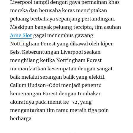
Liverpool tampil dengan gaya permainan khas
mereka dan berusaha keras menciptakan
peluang berbahaya sepanjang pertandingan.
Meskipun banyak peluang tercipta, tim asuhan
Arne Slot
gagal menembus gawang
Nottingham Forest yang dikawal oleh kiper
Sels. Keberuntungan Liverpool seakan
menghilang ketika Nottingham Forest
memanfaatkan kesempatan dengan sangat
baik melalui serangan balik yang efektif.
Callum Hudson-Odoi menjadi penentu
kemenangan Forest dengan tembakan
akuratnya pada menit ke-72, yang
mengantarkan tim tamu meraih tiga poin
berharga.