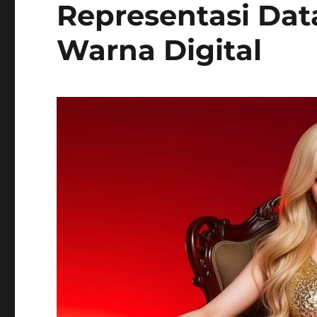
Representasi Dat
Warna Digital