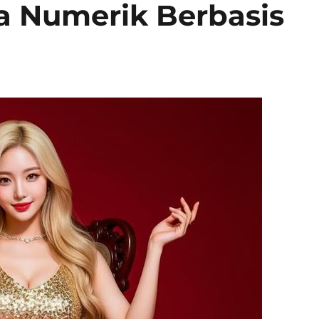
a Numerik Berbasis