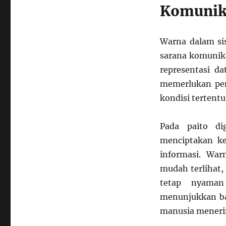
Komunika
Warna dalam sis
sarana komunika
representasi 
memerlukan pe
kondisi tertent
Pada paito di
menciptakan ke
informasi. War
mudah terlihat,
tetap nyaman
menunjukkan ba
manusia meneri