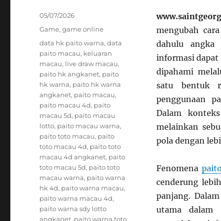
Posted
05/07/2026
www.saintgeorg
on
Categories
Game
,
game online
mengubah cara
Tags
data hk paito warna
,
data
dahulu angka 
paito macau
,
keluaran
informasi dapat
macau
,
live draw macau
,
dipahami melal
paito hk angkanet
,
paito
hk warna
,
paito hk warna
satu bentuk r
angkanet
,
paito macau
,
penggunaan pa
paito macau 4d
,
paito
Dalam konteks
macau 5d
,
paito macau
lotto
,
paito macau warna
,
melainkan seb
paito toto macau
,
paito
pola dengan lebi
toto macau 4d
,
paito toto
macau 4d angkanet
,
paito
toto macau 5d
,
paito toto
Fenomena
pait
macau warna
,
paito warna
cenderung lebi
hk 4d
,
paito warna macau
,
panjang. Dalam 
paito warna macau 4d
,
paito warna sdy lotto
utama dalam b
angkanet
,
paito warna toto