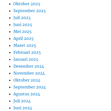
Oktober 2025
September 2025
Juli 2025
Juni 2025
Mei 2025
April 2025
Maret 2025
Februari 2025
Januari 2025
Desember 2024
November 2024
Oktober 2024
September 2024
Agustus 2024
Juli 2024
Juni 2024