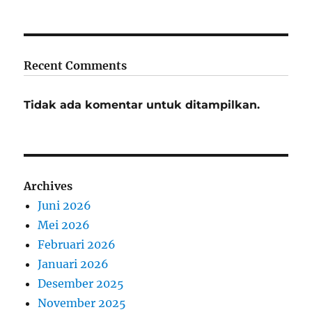
Recent Comments
Tidak ada komentar untuk ditampilkan.
Archives
Juni 2026
Mei 2026
Februari 2026
Januari 2026
Desember 2025
November 2025