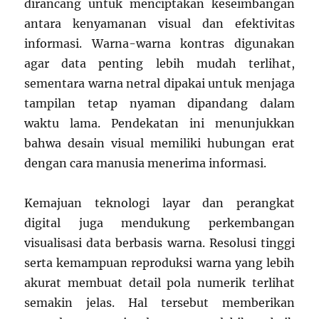
dirancang untuk menciptakan keseimbangan
antara kenyamanan visual dan efektivitas
informasi. Warna-warna kontras digunakan
agar data penting lebih mudah terlihat,
sementara warna netral dipakai untuk menjaga
tampilan tetap nyaman dipandang dalam
waktu lama. Pendekatan ini menunjukkan
bahwa desain visual memiliki hubungan erat
dengan cara manusia menerima informasi.
Kemajuan teknologi layar dan perangkat
digital juga mendukung perkembangan
visualisasi data berbasis warna. Resolusi tinggi
serta kemampuan reproduksi warna yang lebih
akurat membuat detail pola numerik terlihat
semakin jelas. Hal tersebut memberikan