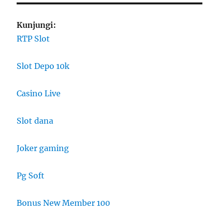
Kunjungi:
RTP Slot
Slot Depo 10k
Casino Live
Slot dana
Joker gaming
Pg Soft
Bonus New Member 100