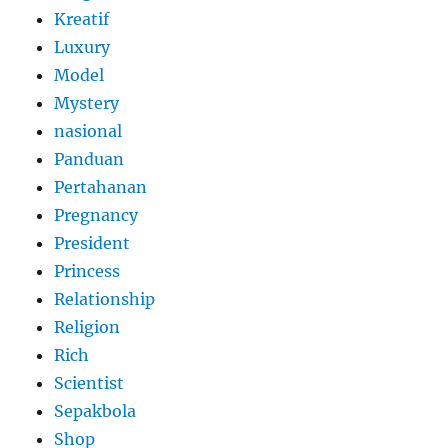
Kreatif
Luxury
Model
Mystery
nasional
Panduan
Pertahanan
Pregnancy
President
Princess
Relationship
Religion
Rich
Scientist
Sepakbola
Shop