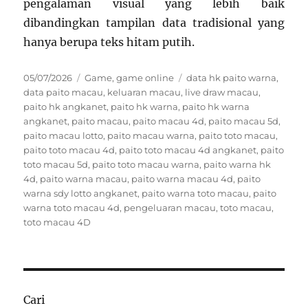
pengalaman visual yang lebih baik
dibandingkan tampilan data tradisional yang
hanya berupa teks hitam putih.
Posted
Categories
Tags
05/07/2026
Game
,
game online
data hk paito warna
,
on
data paito macau
,
keluaran macau
,
live draw macau
,
paito hk angkanet
,
paito hk warna
,
paito hk warna
angkanet
,
paito macau
,
paito macau 4d
,
paito macau 5d
,
paito macau lotto
,
paito macau warna
,
paito toto macau
,
paito toto macau 4d
,
paito toto macau 4d angkanet
,
paito
toto macau 5d
,
paito toto macau warna
,
paito warna hk
4d
,
paito warna macau
,
paito warna macau 4d
,
paito
warna sdy lotto angkanet
,
paito warna toto macau
,
paito
warna toto macau 4d
,
pengeluaran macau
,
toto macau
,
toto macau 4D
Cari