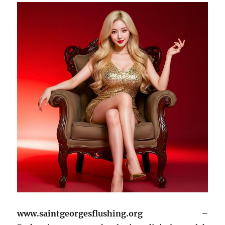
www.saintgeorgesflushing.org
–