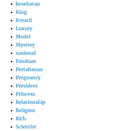
kesehatan
King
Kreatif
Luxury
Model
Mystery
nasional
Panduan
Pertahanan
Pregnancy
President
Princess
Relationship
Religion
Rich
Scientist