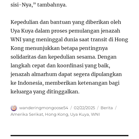
sisi-Nya,” tambahnya.
Kepedulian dan bantuan yang diberikan oleh
Uya Kuya dalam proses pemulangan jenazah
WNI yang meninggal dunia saat transit di Hong
Kong menunjukkan betapa pentingnya
solidaritas dan kepedulian sesama. Dengan
langkah cepat dan koordinasi yang baik,
jenazah almarhum dapat segera dipulangkan
ke Indonesia, memberikan ketenangan bagi
keluarga yang ditinggalkan.
Author
Posted
Categories
Tags
wanderingmongoose54
02/22/2025
Berita
on
Amerika Serikat
,
Hong Kong
,
Uya Kuya
,
WNI