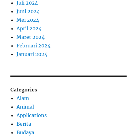
Juli 2024
Juni 2024
Mei 2024
April 2024
Maret 2024
Februari 2024
Januari 2024
Categories
Alam
Animal
Applications
Berita
Budaya