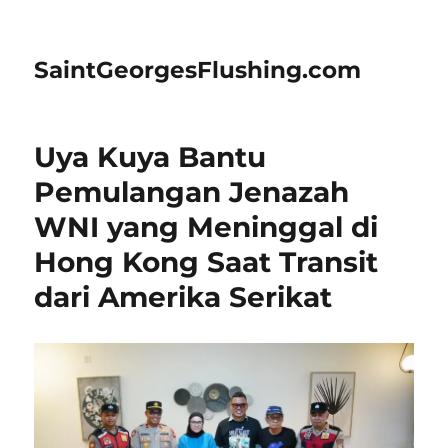
SaintGeorgesFlushing.com
Uya Kuya Bantu
Pemulangan Jenazah
WNI yang Meninggal di
Hong Kong Saat Transit
dari Amerika Serikat