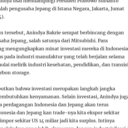
indya usai mendampingi Presiden Prabowo Subianto
ah pengusaha Jepang di Istana Negara, Jakarta, Jumat
).
 tersebut, Anindya Bakrie sempat berbincang dengan
aha Jepang, salah satunya dari Mitsubishi. Para
g mengungkapkan minat investasi mereka di Indonesia
us pada industri manufaktur yang telah berjalan selama
 mulai melirik industri kesehatan, pendidikan, dan transis
arbon storage.
utkan bahwa investasi merupakan langkah jangka
mbutuhkan kenyamanan. Selain investasi, Anindya jug
ca perdagangan Indonesia dan Jepang akan terus
onesia dan Jepang kan trade-nya kita ekspor sekitar
 impor sekitar
U
S
14 miliar jadi kita surplus. Intinya