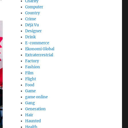
”
Charity
Computer
Country
Crime
Déjà Vu
Designer
Drink
E-commerce
Ekonomi Global
Extraterrestrial
Factory
Fashion
Film
Flight
Food
Game
game online
Gang
Generation
Hair
Haunted
Health