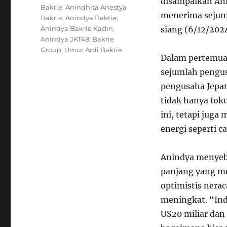
disampaikan An
Bakrie
,
Anindhita Anestya
menerima sejuml
Bakrie
,
Anindya Bakrie
,
Anindya Bakrie Kadin
,
siang (6/12/2024
Anindya JKT48
,
Bakrie
Group
,
Umur Ardi Bakrie
Dalam pertemuan
sejumlah pengus
pengusaha Jepan
tidak hanya fok
ini, tetapi juga
energi seperti c
Anindya menyeb
panjang yang me
optimistis nera
meningkat. “Ind
US
20 miliar dan