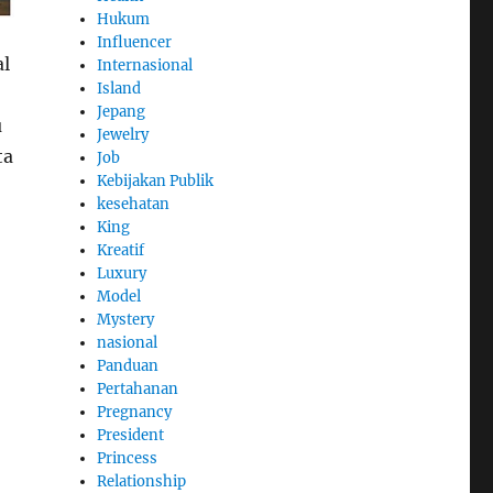
Hukum
Influencer
al
Internasional
Island
Jepang
u
Jewelry
ta
Job
Kebijakan Publik
kesehatan
King
Kreatif
Luxury
Model
Mystery
nasional
Panduan
Pertahanan
Pregnancy
President
Princess
Relationship