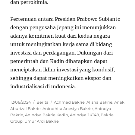
dan petrokimia.
Pertemuan antara Presiden Prabowo Subianto
dengan pengusaha Jepang ini menunjukkan
adanya komitmen kuat dari kedua negara
untuk meningkatkan kerja sama di bidang
investasi dan perdagangan. Dukungan dari
pemerintah dan Kadin diharapkan dapat
menciptakan iklim investasi yang kondusif,
sehingga dapat meningkatkan ekspor dan
industrialisasi di Indonesia.
Posted
Categories
Tags
12/06/2024
Berita
Achmad Bakrie
,
Alisha Bakrie
,
Anak
on
Aburizal Bakrie
,
Anindhita Anestya Bakrie
,
Anindya
Bakrie
,
Anindya Bakrie Kadin
,
Anindya JKT48
,
Bakrie
Group
,
Umur Ardi Bakrie