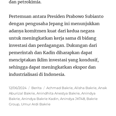
dan petrokimia.
Pertemuan antara Presiden Prabowo Subianto
dengan pengusaha Jepang ini menunjukkan
adanya komitmen kuat dari kedua negara
untuk meningkatkan kerja sama di bidang
investasi dan perdagangan. Dukungan dari
pemerintah dan Kadin diharapkan dapat
menciptakan iklim investasi yang kondusif,
sehingga dapat meningkatkan ekspor dan
industrialisasi di Indonesia.
Posted
Categories
Tags
12/06/2024
Berita
Achmad Bakrie
,
Alisha Bakrie
,
Anak
on
Aburizal Bakrie
,
Anindhita Anestya Bakrie
,
Anindya
Bakrie
,
Anindya Bakrie Kadin
,
Anindya JKT48
,
Bakrie
Group
,
Umur Ardi Bakrie